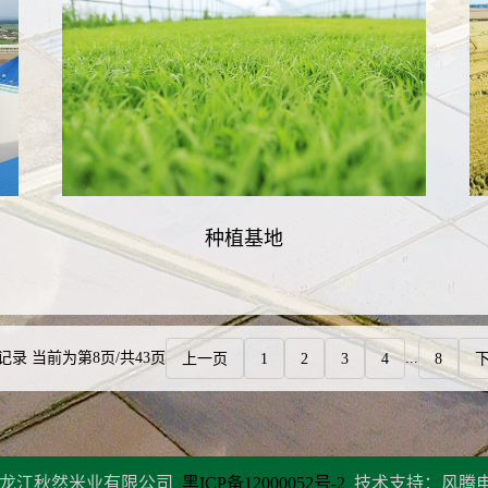
种植基地
记录 当前为第8页/共43页
上一页
1
2
3
4
...
8
龙江秋然米业有限公司
黑ICP备12000052号-2
技术支持：风腾